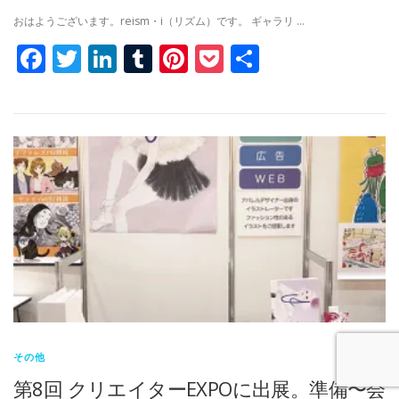
おはようございます。reism・i（リズム）です。 ギャラリ …
Facebook
Twitter
LinkedIn
Tumblr
Pinterest
Pocket
共
有
その他
第8回 クリエイターEXPOに出展。準備〜会