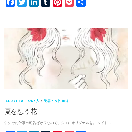
Facebook
Twitter
LinkedIn
Tumblr
Pinterest
Pocket
共
有
ILLUSTRATION/人
/
美容・女性向け
夏を想う花
告知やお仕事の報告ばかりなので、久々にオリジナルを。 タイト …