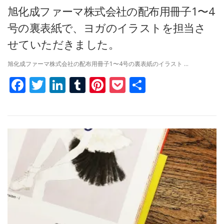
旭化成ファーマ株式会社の配布用冊子1〜4
号の裏表紙で、ヨガのイラストを担当さ
せていただきました。
旭化成ファーマ株式会社の配布用冊子1〜4号の裏表紙のイラスト …
Facebook
Twitter
LinkedIn
Tumblr
Pinterest
Pocket
共
有