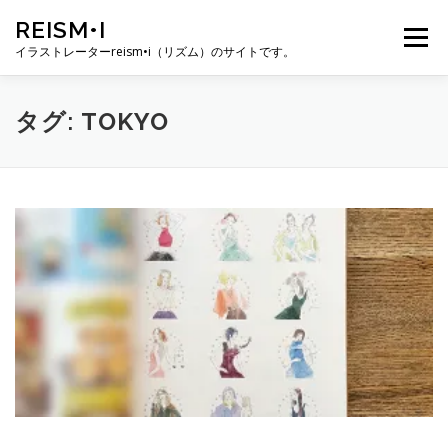
コ
REISM•I
ン
メニュー
テ
イラストレーターreism•i（リズム）のサイトです。
ン
ツ
へ
HOME
GALLERY
PROFILE
WORK
タグ:
TOKYO
ス
キ
ッ
プ
PUBLICATION
EXHIBITION
BLOG
SNS
お問い合わせ