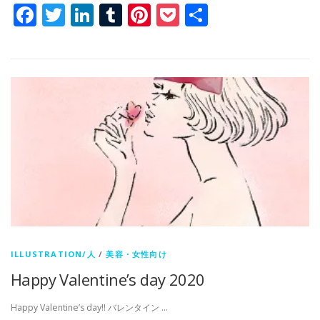
Facebook
Twitter
LinkedIn
Tumblr
Pinterest
Pocket
共
有
ILLUSTRATION/人
/
美容・女性向け
Happy Valentine’s day 2020
Happy Valentine’s day!! バレンタイン …