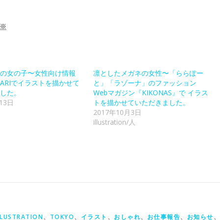
※
の女の子〜女性向け情報
凛としたメガネの女性〜「ららぽー
NARIでイラストを描かせて
と」「ラゾーナ」のファッション
した。
Webマガジン『KIKONAS』で イラス
13日
トを描かせていただきました。
2017年10月3日
illustration/人
t
LLUSTRATION
、
TOKYO
、
イラスト
、
おしゃれ
、
お仕事報告
、
お知らせ
、