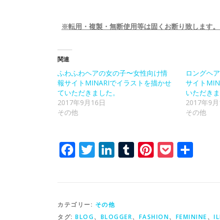
※転用・複製・無断使用等は固くお断り致します。
関連
ふわふわヘアの女の子〜女性向け情
ロングヘア
報サイトMINARIでイラストを描かせ
サイトMI
ていただきました。
いただきま
2017年9月16日
2017年9月
その他
その他
Facebook
Twitter
LinkedIn
Tumblr
Pinterest
Pocke
共
有
カテゴリー:
その他
タグ:
BLOG
、
BLOGGER
、
FASHION
、
FEMININE
、
I