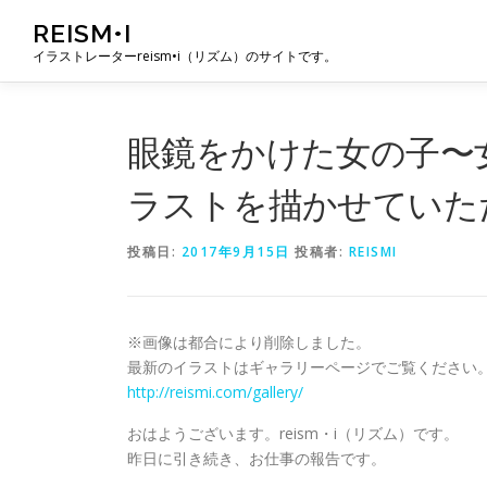
コ
REISM•I
ン
イラストレーターreism•i（リズム）のサイトです。
テ
ン
ツ
へ
眼鏡をかけた女の子〜女
ス
キ
ラストを描かせていた
ッ
プ
投稿日:
2017年9月15日
投稿者:
REISMI
※画像は都合により削除しました。
最新のイラストはギャラリーページでご覧ください
http://reismi.com/gallery/
おはようございます。reism・i（リズム）です。
昨日に引き続き、お仕事の報告です。