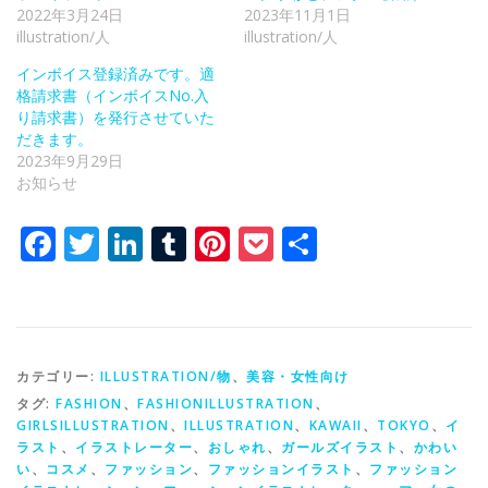
2022年3月24日
2023年11月1日
illustration/人
illustration/人
インボイス登録済みです。適
格請求書（インボイスNo.入
り請求書）を発行させていた
だきます。
2023年9月29日
お知らせ
Facebook
Twitter
LinkedIn
Tumblr
Pinterest
Pocket
共
有
カテゴリー:
ILLUSTRATION/物
、
美容・女性向け
タグ:
FASHION
、
FASHIONILLUSTRATION
、
GIRLSILLUSTRATION
、
ILLUSTRATION
、
KAWAII
、
TOKYO
、
イ
ラスト
、
イラストレーター
、
おしゃれ
、
ガールズイラスト
、
かわい
い
、
コスメ
、
ファッション
、
ファッションイラスト
、
ファッション