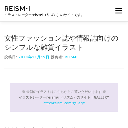
コ
REISM•I
ン
メニュー
テ
イラストレーターreism•i（リズム）のサイトです。
ン
ツ
へ
HOME
GALLERY
PROFILE
WORK
女性ファッション誌や情報誌向けの
ス
キ
シンプルな雑貨イラスト
ッ
プ
PUBLICATION
EXHIBITION
BLOG
SNS
投稿日:
2018年11月15日
投稿者:
REISMI
お問い合わせ
※ 最新のイラストはこちらからご覧いただいけます ※
イラストレーターreism•i（リズム）のサイト｜GALLERY
http://reismi.com/gallery/