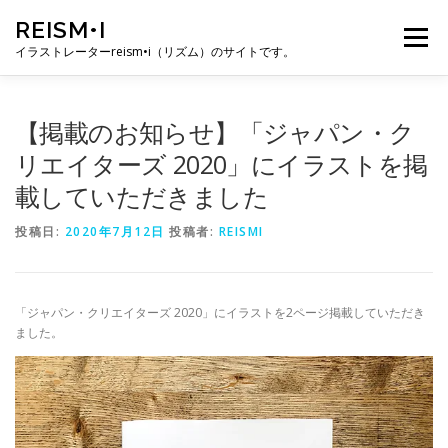
コ
REISM•I
ン
メニュー
テ
イラストレーターreism•i（リズム）のサイトです。
ン
ツ
へ
HOME
GALLERY
PROFILE
WORK
【掲載のお知らせ】「ジャパン・ク
ス
キ
リエイターズ 2020」にイラストを掲
ッ
載していただきました
プ
PUBLICATION
EXHIBITION
BLOG
SNS
投稿日:
2020年7月12日
投稿者:
REISMI
お問い合わせ
「ジャパン・クリエイターズ 2020」にイラストを2ページ掲載していただき
ました。