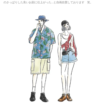
のさっぱりした良いお顔に仕上がった…と自画自賛しております 笑。