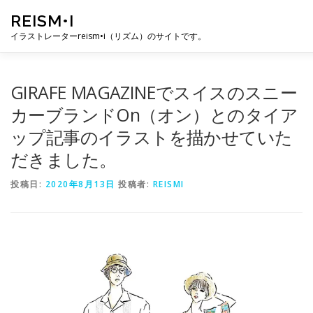
コ
REISM•I
ン
テ
イラストレーターreism•i（リズム）のサイトです。
ン
ツ
へ
HOME
GALLERY
PROFILE
WORK
PUBLICAT
GIRAFE MAGAZINEでスイスのスニー
ス
キ
カーブランドOn（オン）とのタイア
ッ
ップ記事のイラストを描かせていた
プ
EXHIBITION
BLOG
SNS
お問い合わせ
だきました。
投稿日:
2020年8月13日
投稿者:
REISMI