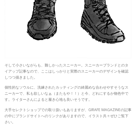
そして小さいながらも、難しかったスニーカー。スニーカーブランドとのタ
イアップ記事なので、ここはしっかりと実際のスニーカーのデザインを確認
しつつ描きました。
個性的なソウルに、洗練されたカッティングの綺麗めな合わせやすそうなス
ニーカーで、私も欲しいなぁ（またもや！！）と今、どれにするか物色中で
す。ライターさんによると履き心地も良いそうです。
大手セレクトショップでの取り扱いもありますが、GIRAFE MAGAZINEの記事
の中にブランドサイトへのリンクがありますので、イラスト共々ぜひご覧下
さい。