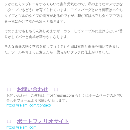
シが出たらスプレーをするくらいで案外元気なので、私のようなマメではな
いタイプでもどうにか育てられています。アイスバーグという薔薇は木立ち
タイプとツルのタイプの両方があるのですが、我が家は木立ちタイプで花は
春〜秋にかけて次から次へと咲きます。
そのままでももちろん楽しめますが、カットしてテーブルに生けるといい香
りがしてパッと食卓が華やかになります。
そんな薔薇の咲く季節を祝して（！？）今回は女性と薔薇を描いてみまし
た。ツールをちょっと変えたら、柔らかいタッチに仕上がりました。
↓↓
お問い合わせ
↓↓
お問い合わせ・ご依頼は info@reismi.com もしくはホームページのお問い
合わせフォームよりお願いいたします。
https://reismi.com/contact/
↓↓
ポートフォリオサイト
https://reismi.com