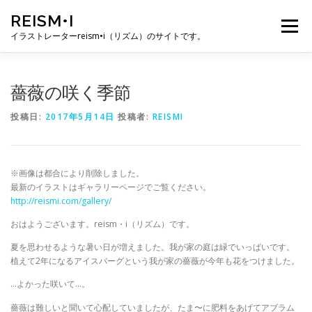
コ
REISM•I
ン
メニュー
テ
イラストレーターreism•i（リズム）のサイトです。
ン
ツ
へ
HOME
GALLERY
PROFILE
WORK
薔薇の咲く季節
ス
キ
投稿日:
2017年5月14日
投稿者:
REISMI
ッ
プ
PUBLICATION
EXHIBITION
BLOG
SNS
※画像は都合により削除しました。
お問い合わせ
最新のイラストはギャラリーページでご覧ください。
http://reismi.com/gallery/
おはようございます。reism・i（リズム）です。
夏を思わせるような暑い日が増えました。我が家の庭は緑でいっぱいです。
植えて2年になるアイスバーグという我が家の薔薇が今年も花をつけました。
…よかった咲いて…。
薔薇は難しいと聞いて心配していましたが、たま〜に肥料をあげてアブラム