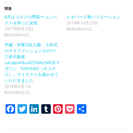
関連
8月はコスメの季節〜コンパ
レオパード柄バリエーション
クトを持った女性
2018年10月25日
2017年8月24日
illustration/人
illustration/人
卒園・卒業式&入園・入学式
のママファッションその1〜
三井不動産
LaLaport&LAZONAのWEBマ
ガジン「KIKONAS（キコナ
ス）」でイラストを描かせて
いただきました
2018年2月1日
illustration/人
Facebook
Twitter
LinkedIn
Tumblr
Pinterest
Pocket
共
有