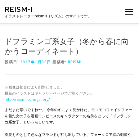
コ
REISM•I
ン
メニュー
テ
イラストレーターreism•i（リズム）のサイトです。
ン
ツ
へ
HOME
GALLERY
PROFILE
WORK
ドフラミンゴ系女子（冬から春に向
ス
キ
かうコーディネート）
ッ
プ
PUBLICATION
EXHIBITION
BLOG
SNS
投稿日:
2017年1月30日
投稿者:
REISMI
お問い合わせ
※画像は都合により削除しました。
最新のイラストはギャラリーページでご覧ください。
http://reismi.com/gallery/
まだまだ寒いですね〜。 今年の冬によく見かけた、モコモコフェイクファー
を着た女の子を漫画ワンピースのキャラクターの名前をとって「ドフラミン
ゴ系女子」というらしいです。
春夏ものとして色んなブランドが打ち出している、フォークロア調の刺繍や