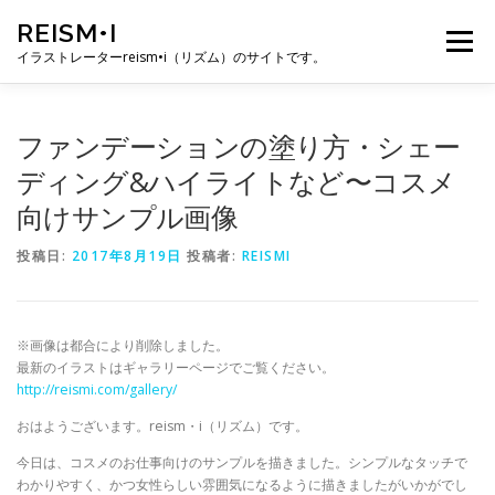
コ
REISM•I
ン
メニュー
テ
イラストレーターreism•i（リズム）のサイトです。
ン
ツ
へ
HOME
GALLERY
PROFILE
WORK
ファンデーションの塗り方・シェー
ス
キ
ディング&ハイライトなど〜コスメ
ッ
向けサンプル画像
プ
PUBLICATION
EXHIBITION
BLOG
SNS
投稿日:
2017年8月19日
投稿者:
REISMI
お問い合わせ
※画像は都合により削除しました。
最新のイラストはギャラリーページでご覧ください。
http://reismi.com/gallery/
おはようございます。reism・i（リズム）です。
今日は、コスメのお仕事向けのサンプルを描きました。シンプルなタッチで
わかりやすく、かつ女性らしい雰囲気になるように描きましたがいかがでし