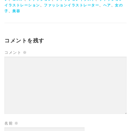
イラストレーション
、
ファッションイラストレーター
、
ヘア
、
女の
子
、
美容
コメントを残す
コメント
※
名前
※