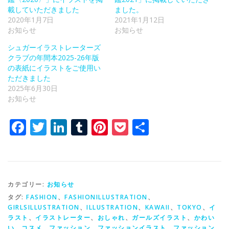
載していただきました
ました。
2020年1月7日
2021年1月12日
お知らせ
お知らせ
シュガーイラストレーターズ
クラブの年間本2025-26年版
の表紙にイラストをご使用い
ただきました
2025年6月30日
お知らせ
Facebook
Twitter
LinkedIn
Tumblr
Pinterest
Pocket
共
有
カテゴリー:
お知らせ
タグ:
FASHION
、
FASHIONILLUSTRATION
、
GIRLSILLUSTRATION
、
ILLUSTRATION
、
KAWAII
、
TOKYO
、
イ
ラスト
、
イラストレーター
、
おしゃれ
、
ガールズイラスト
、
かわい
い
、
コスメ
、
ファッション
、
ファッションイラスト
、
ファッション