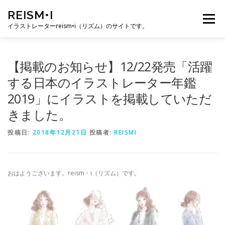
コ
REISM•I
ン
メニュー
テ
イラストレーターreism•i（リズム）のサイトです。
ン
ツ
へ
HOME
GALLERY
PROFILE
WORK
【掲載のお知らせ】12/22発売「活躍
ス
キ
する日本のイラストレーター年鑑
ッ
2019」にイラストを掲載していただ
プ
PUBLICATION
EXHIBITION
BLOG
SNS
きました。
投稿日:
お問い合わせ
2018年12月21日
投稿者:
REISMI
おはようございます。reism・i（リズム）です。