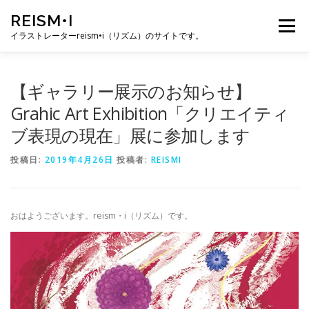
コ
REISM•I
ン
メニュー
テ
イラストレーターreism•i（リズム）のサイトです。
ン
ツ
へ
HOME
GALLERY
PROFILE
WORK
【ギャラリー展示のお知らせ】
ス
キ
Grahic Art Exhibition「クリエイティ
ッ
ブ表現の現在」展に参加します
プ
PUBLICATION
EXHIBITION
BLOG
SNS
投稿日:
2019年4月26日
投稿者:
REISMI
お問い合わせ
おはようございます。reism・i（リズム）です。