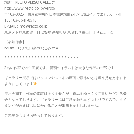
場所 RECTO VERSO GALLERY
http://www.recto.co.jp/verso/
〒103-0025 東京都中央区日本橋茅場町2-17-13第2イノウエビル3F・4F
TEL : 03-5641-8546
E-MAIL : info@recto.co.jp
東京メトロ東西線・日比谷線 茅場町駅 東改札３番出口より徒歩２分
【参加作家】
reism・i (リズム) 鈴木なるみ tea
* * * * * * * * * * * * * * * * * * * * * * * * *
3名の作家での企画展です。冒頭のイラストは大きな作品の一部です。
ギャラリー展示ではパソコンやスマホの画面で観るのとは違う見せ方をする
ようにしています
展示会期中、作家の常駐はありませんが、作品をゆっくりご覧いただける機
会となっております。ギャラリーには何度か顔を出すつもりですので、タイ
ミングが合えばお目にかかることが出来るかもしれません。
ご来場を心よりお待ちしております。