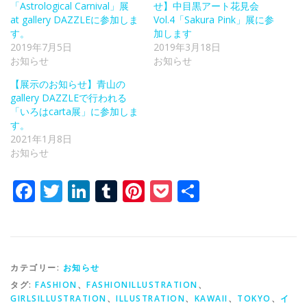
「Astrological Carnival」展
せ】中目黒アート花見会
at gallery DAZZLEに参加しま
Vol.4「Sakura Pink」展に参
す。
加します
2019年7月5日
2019年3月18日
お知らせ
お知らせ
【展示のお知らせ】青山の
gallery DAZZLEで行われる
「いろはcarta展」に参加しま
す。
2021年1月8日
お知らせ
Facebook
Twitter
LinkedIn
Tumblr
Pinterest
Pocket
共
有
カテゴリー:
お知らせ
タグ:
FASHION
、
FASHIONILLUSTRATION
、
GIRLSILLUSTRATION
、
ILLUSTRATION
、
KAWAII
、
TOKYO
、
イ