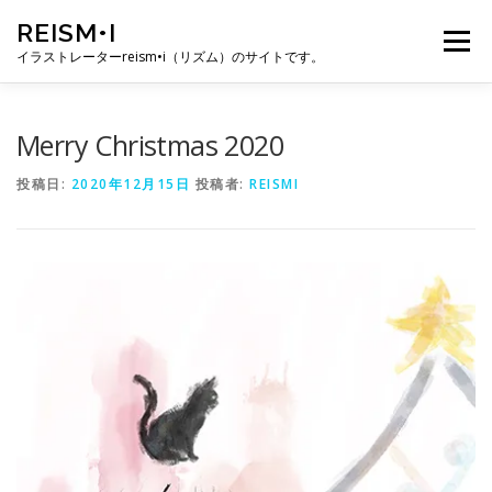
コ
REISM•I
ン
メニュー
テ
イラストレーターreism•i（リズム）のサイトです。
ン
ツ
へ
HOME
GALLERY
PROFILE
WORK
Merry Christmas 2020
ス
キ
投稿日:
2020年12月15日
投稿者:
REISMI
ッ
プ
PUBLICATION
EXHIBITION
BLOG
SNS
お問い合わせ