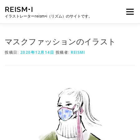
コ
REISM•I
ン
メニュー
テ
イラストレーターreism•i（リズム）のサイトです。
ン
ツ
へ
HOME
GALLERY
PROFILE
WORK
マスクファッションのイラスト
ス
キ
投稿日:
2020年12月14日
投稿者:
REISMI
ッ
プ
PUBLICATION
EXHIBITION
BLOG
SNS
お問い合わせ