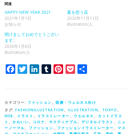
関連
HAPPY NEW YEAR 2021
夏を想う花
2021年1月1日
2020年11月11日
お知らせ
illustration/人
明けましておめでとうござい
ます。
2020年1月6日
illustration/人
Facebook
Twitter
LinkedIn
Tumblr
Pinterest
Pocket
共
有
カテゴリー:
ファッション
、
医療・ウェルネス向け
タグ:
FASHIONILLUSTRATION
、
ILLUSTRATION
、
TOKYO
、
WEB
、
イラスト
、
イラストレーター
、
ウエルネス
、
カットイラス
ト
、
かわいい
、
コロナ
、
サスティナブル
、
デジタルイラスト
、
ニュ
ーノーマル
、
ファッション
、
ファッションイラストレーター
、
マス
ク
、
マスクファッション
、
会報誌
、
基礎化粧品
、
広告
、
挿絵
、
書