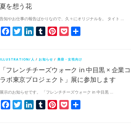
夏を想う花
告知やお仕事の報告ばかりなので、久々にオリジナルを。 タイト …
Facebook
Twitter
LinkedIn
Tumblr
Pinterest
Pocket
共
有
ILLUSTRATION/人
/
お知らせ
/
美容・女性向け
「フレンチチーズウォーク in 中目黒 × 企業コ
ラボ東京プロジェクト」展に参加します
展示のお知らせです。 「フレンチチーズウォーク in 中目黒 …
Facebook
Twitter
LinkedIn
Tumblr
Pinterest
Pocket
共
有