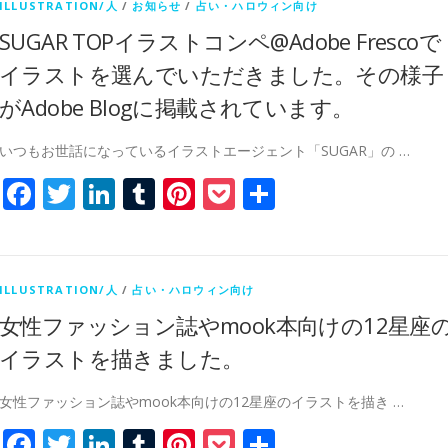
ILLUSTRATION/人
/
お知らせ
/
占い・ハロウィン向け
SUGAR TOPイラストコンペ@Adobe Frescoで
イラストを選んでいただきました。その様子
がAdobe Blogに掲載されています。
いつもお世話になっているイラストエージェント「SUGAR」の …
Facebook
Twitter
LinkedIn
Tumblr
Pinterest
Pocket
共
有
ILLUSTRATION/人
/
占い・ハロウィン向け
女性ファッション誌やmook本向けの12星座
イラストを描きました。
女性ファッション誌やmook本向けの12星座のイラストを描き …
Facebook
Twitter
LinkedIn
Tumblr
Pinterest
Pocket
共