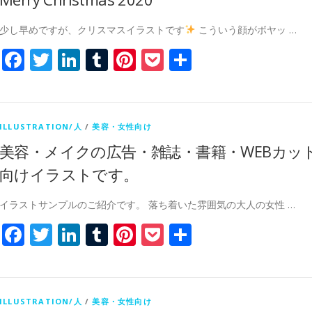
少し早めですが、クリスマスイラストです
こういう顔がボヤッ …
Facebook
Twitter
LinkedIn
Tumblr
Pinterest
Pocket
共
有
ILLUSTRATION/人
/
美容・女性向け
美容・メイクの広告・雑誌・書籍・WEBカッ
向けイラストです。
イラストサンプルのご紹介です。 落ち着いた雰囲気の大人の女性 …
Facebook
Twitter
LinkedIn
Tumblr
Pinterest
Pocket
共
有
ILLUSTRATION/人
/
美容・女性向け