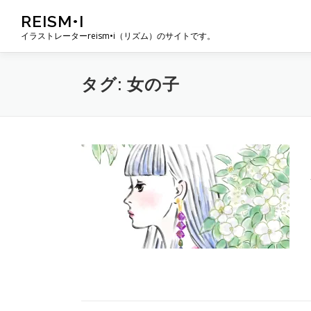
コ
REISM•I
ン
イラストレーターreism•i（リズム）のサイトです。
テ
ン
ツ
タグ:
女の子
へ
ス
キ
ッ
プ