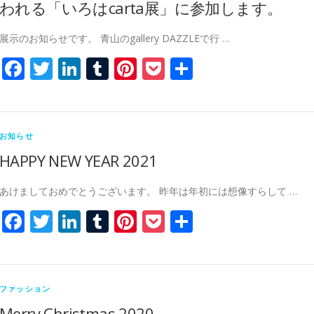
われる「いろはcarta展」に参加します。
展示のお知らせです。 青山のgallery DAZZLEで行 …
Facebook
Twitter
LinkedIn
Tumblr
Pinterest
Pocket
共
有
お知らせ
HAPPY NEW YEAR 2021
あけましておめでとうございます。 昨年は年初には想像すらして …
Facebook
Twitter
LinkedIn
Tumblr
Pinterest
Pocket
共
有
ファッション
Merry Christmas 2020