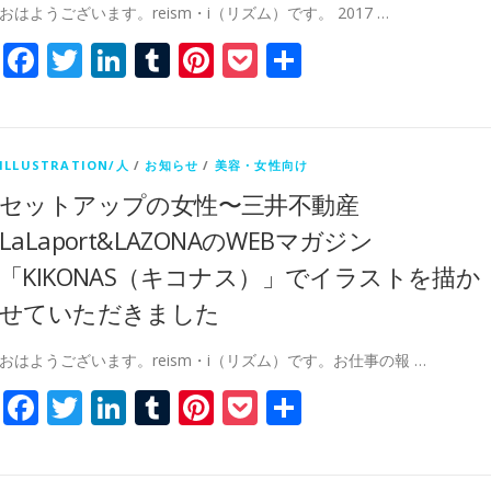
おはようございます。reism・i（リズム）です。 2017 …
Facebook
Twitter
LinkedIn
Tumblr
Pinterest
Pocket
共
有
ILLUSTRATION/人
/
お知らせ
/
美容・女性向け
セットアップの女性〜三井不動産
LaLaport&LAZONAのWEBマガジン
「KIKONAS（キコナス）」でイラストを描か
せていただきました
おはようございます。reism・i（リズム）です。お仕事の報 …
Facebook
Twitter
LinkedIn
Tumblr
Pinterest
Pocket
共
有