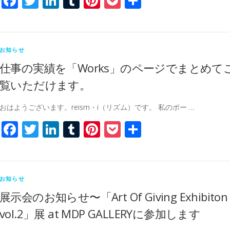
Facebook
Twitter
LinkedIn
Tumblr
Pinterest
Pocket
共
有
お知らせ
仕事の実績を「Works」のページでまとめて
覧いただけます。
おはようございます。reism・i（リズム）です。 私のポー …
Facebook
Twitter
LinkedIn
Tumblr
Pinterest
Pocket
共
有
お知らせ
展示会のお知らせ〜「Art Of Giving Exhibiton
vol.2」展 at MDP GALLERYに参加します