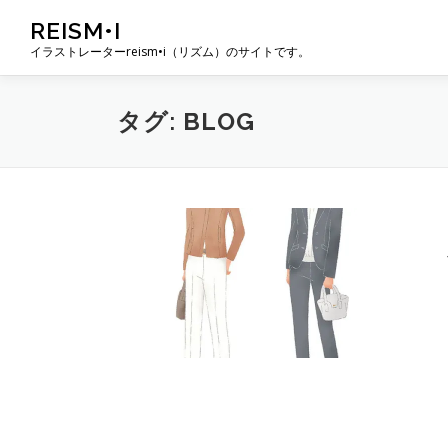
コ
REISM•I
ン
イラストレーターreism•i（リズム）のサイトです。
テ
ン
ツ
タグ:
BLOG
へ
ス
キ
ッ
プ