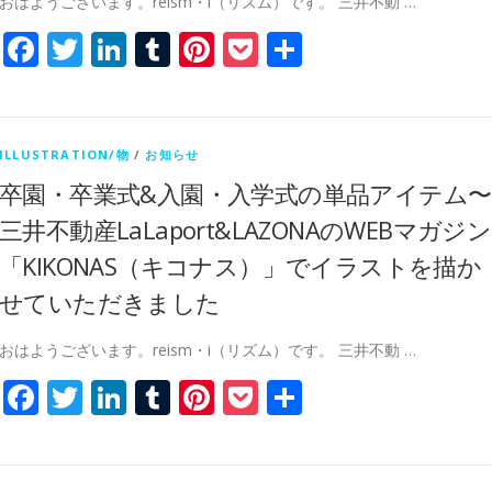
おはようございます。reism・i（リズム）です。 三井不動 …
Facebook
Twitter
LinkedIn
Tumblr
Pinterest
Pocket
共
有
ILLUSTRATION/物
/
お知らせ
卒園・卒業式&入園・入学式の単品アイテム〜
三井不動産LaLaport&LAZONAのWEBマガジン
「KIKONAS（キコナス）」でイラストを描か
せていただきました
おはようございます。reism・i（リズム）です。 三井不動 …
Facebook
Twitter
LinkedIn
Tumblr
Pinterest
Pocket
共
有