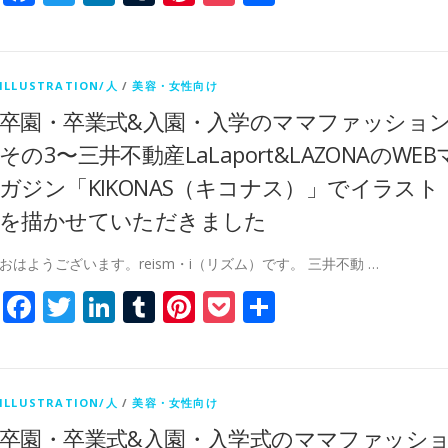
有
ILLUSTRATION/人
/
美容・女性向け
卒園・卒業式&入園・入学のママファッショ
その3〜三井不動産LaLaport&LAZONAのWEB
ガジン「KIKONAS（キコナス）」でイラスト
を描かせていただきました
おはようございます。reism・i（リズム）です。 三井不動 …
Facebook
Twitter
LinkedIn
Tumblr
Pinterest
Pocket
共
有
ILLUSTRATION/人
/
美容・女性向け
卒園・卒業式&入園・入学式のママファッシ