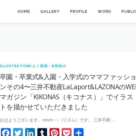
HOME
GALLERY
PROFILE
WORK
PUBLI
ILLUSTRATION/人
/
美容・女性向け
卒園・卒業式&入園・入学式のママファッシ
ンその4〜三井不動産LaLaport&LAZONAのWE
マガジン「KIKONAS（キコナス）」でイラス
トを描かせていただきました
おはようございます。reism・i（リズム）です。 三井不動 …
Facebook
Twitter
LinkedIn
Tumblr
Pinterest
Pocket
共