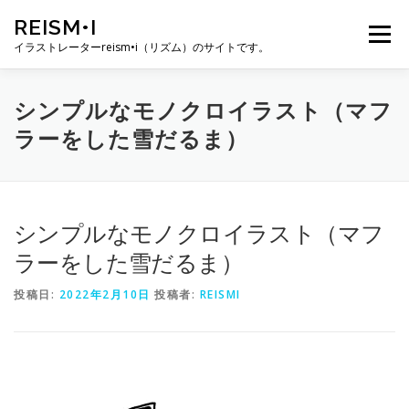
コ
REISM•I
ン
メニュー
テ
イラストレーターreism•i（リズム）のサイトです。
ン
ツ
へ
HOME
GALLERY
PROFILE
WORK
シンプルなモノクロイラスト（マフ
ス
ラーをした雪だるま）
キ
ッ
プ
PUBLICATION
EXHIBITION
BLOG
SNS
シンプルなモノクロイラスト（マフ
お問い合わせ
ラーをした雪だるま）
投稿日:
2022年2月10日
投稿者:
REISMI