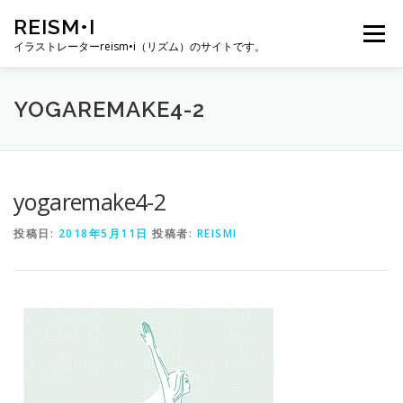
コ
REISM•I
ン
メニュー
テ
イラストレーターreism•i（リズム）のサイトです。
ン
ツ
へ
HOME
GALLERY
PROFILE
WORK
YOGAREMAKE4-2
ス
キ
ッ
プ
PUBLICATION
EXHIBITION
BLOG
SNS
yogaremake4-2
投稿日:
2018年5月11日
投稿者:
REISMI
お問い合わせ