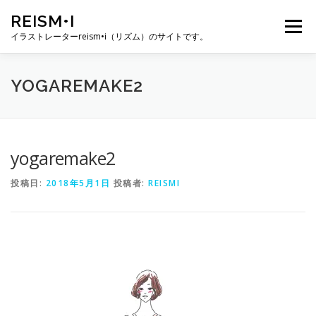
コ
REISM•I
ン
メニュー
テ
イラストレーターreism•i（リズム）のサイトです。
ン
ツ
へ
HOME
GALLERY
PROFILE
WORK
YOGAREMAKE2
ス
キ
ッ
プ
PUBLICATION
EXHIBITION
BLOG
SNS
yogaremake2
投稿日:
2018年5月1日
投稿者:
REISMI
お問い合わせ