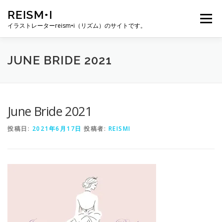
コ
REISM•I
ン
メニュー
テ
イラストレーターreism•i（リズム）のサイトです。
ン
ツ
へ
HOME
GALLERY
PROFILE
WORK
JUNE BRIDE 2021
ス
キ
ッ
プ
PUBLICATION
EXHIBITION
BLOG
SNS
June Bride 2021
投稿日:
2021年6月17日
投稿者:
REISMI
お問い合わせ