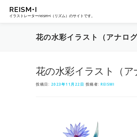
コ
REISM•I
ン
イラストレーターreism•i（リズム）のサイトです。
テ
ン
ツ
花の水彩イラスト（アナロ
へ
ス
キ
ッ
プ
花の水彩イラスト（ア
投稿日:
2023年11月22日
投稿者:
REISMI