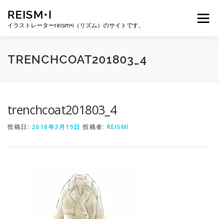
コ
REISM•I
ン
メニュー
テ
イラストレーターreism•i（リズム）のサイトです。
ン
ツ
へ
HOME
GALLERY
PROFILE
WORK
TRENCHCOAT201803_4
ス
キ
ッ
プ
PUBLICATION
EXHIBITION
BLOG
SNS
trenchcoat201803_4
投稿日:
2018年3月19日
投稿者:
REISMI
お問い合わせ