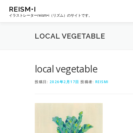
コ
REISM•I
ン
イラストレーターreism•i（リズム）のサイトです。
テ
ン
ツ
LOCAL VEGETABLE
へ
ス
キ
ッ
プ
local vegetable
投稿日:
2026年2月17日
投稿者:
REISMI