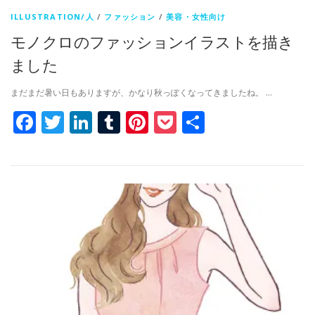
ILLUSTRATION/人
/
ファッション
/
美容・女性向け
モノクロのファッションイラストを描き
ました
まだまだ暑い日もありますが、かなり秋っぽくなってきましたね。 …
Facebook
Twitter
LinkedIn
Tumblr
Pinterest
Pocket
共
有