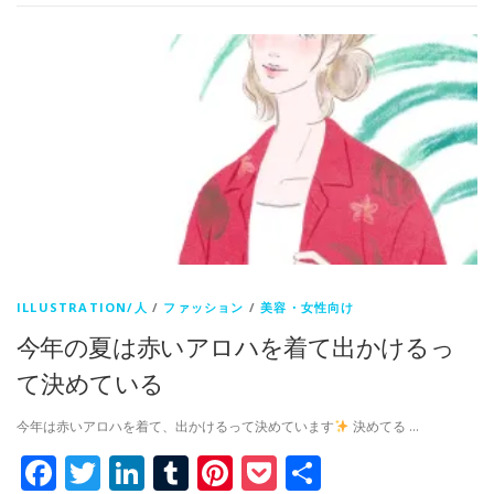
ILLUSTRATION/人
/
ファッション
/
美容・女性向け
今年の夏は赤いアロハを着て出かけるっ
て決めている
今年は赤いアロハを着て、出かけるって決めています
決めてる …
Facebook
Twitter
LinkedIn
Tumblr
Pinterest
Pocket
共