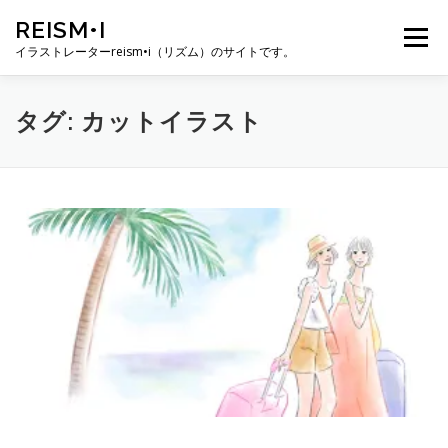
コ
REISM•I
ン
メニュー
テ
イラストレーターreism•i（リズム）のサイトです。
ン
ツ
へ
HOME
GALLERY
PROFILE
WORK
タグ:
カットイラスト
ス
キ
ッ
プ
PUBLICATION
EXHIBITION
BLOG
SNS
お問い合わせ