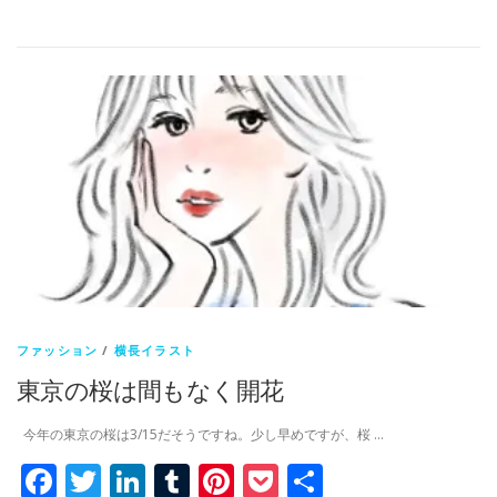
有
ファッション
/
横長イラスト
東京の桜は間もなく開花
今年の東京の桜は3/15だそうですね。少し早めですが、桜 …
Facebook
Twitter
LinkedIn
Tumblr
Pinterest
Pocket
共