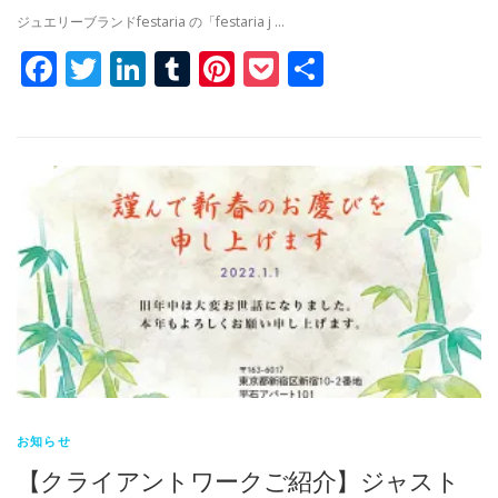
ジュエリーブランドfestaria の「festaria j …
Facebook
Twitter
LinkedIn
Tumblr
Pinterest
Pocket
共
有
お知らせ
【クライアントワークご紹介】ジャスト