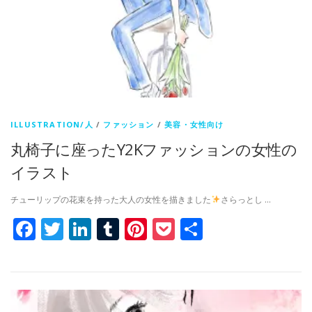
ILLUSTRATION/人
/
ファッション
/
美容・女性向け
丸椅子に座ったY2Kファッションの女性の
イラスト
チューリップの花束を持った大人の女性を描きました
さらっとし …
Facebook
Twitter
LinkedIn
Tumblr
Pinterest
Pocket
共
有