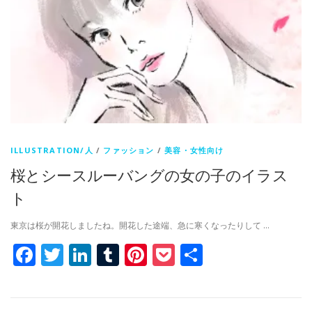
ILLUSTRATION/人
/
ファッション
/
美容・女性向け
桜とシースルーバングの女の子のイラス
ト
東京は桜が開花しましたね。開花した途端、急に寒くなったりして …
Facebook
Twitter
LinkedIn
Tumblr
Pinterest
Pocket
共
有