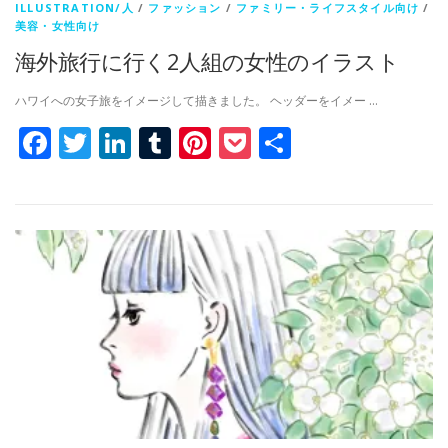
ILLUSTRATION/人
/
ファッション
/
ファミリー・ライフスタイル向け
/
美容・女性向け
海外旅行に行く2人組の女性のイラスト
ハワイへの女子旅をイメージして描きました。 ヘッダーをイメー …
Facebook
Twitter
LinkedIn
Tumblr
Pinterest
Pocket
共
有