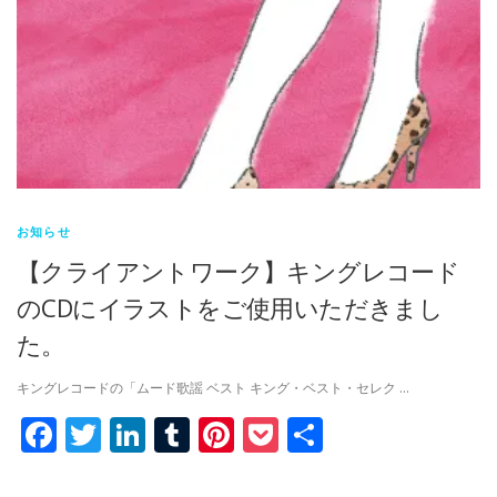
お知らせ
【クライアントワーク】キングレコード
のCDにイラストをご使用いただきまし
た。
キングレコードの「ムード歌謡 ベスト キング・ベスト・セレク …
Facebook
Twitter
LinkedIn
Tumblr
Pinterest
Pocket
共
有