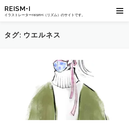
コ
REISM•I
ン
メニュー
テ
イラストレーターreism•i（リズム）のサイトです。
ン
ツ
へ
HOME
GALLERY
PROFILE
WORK
タグ:
ウエルネス
ス
キ
ッ
プ
PUBLICATION
EXHIBITION
BLOG
SNS
お問い合わせ