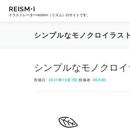
コ
REISM•I
ン
イラストレーターreism•i（リズム）のサイトです。
テ
ン
ツ
シンプルなモノクロイラス
へ
ス
キ
ッ
プ
シンプルなモノクロイ
投稿日:
2021年10月7日
投稿者:
REISMI