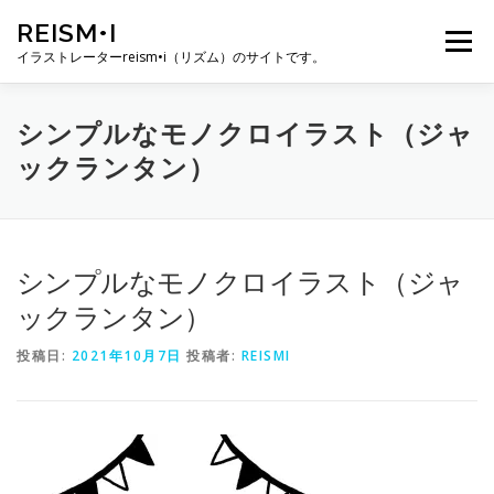
コ
REISM•I
ン
メニュー
テ
イラストレーターreism•i（リズム）のサイトです。
ン
ツ
へ
HOME
GALLERY
PROFILE
WORK
シンプルなモノクロイラスト（ジャ
ス
ックランタン）
キ
ッ
プ
PUBLICATION
EXHIBITION
BLOG
SNS
シンプルなモノクロイラスト（ジャ
お問い合わせ
ックランタン）
投稿日:
2021年10月7日
投稿者:
REISMI