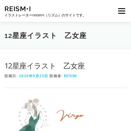
コ
REISM•I
ン
メニュー
テ
イラストレーターreism•i（リズム）のサイトです。
ン
ツ
へ
HOME
GALLERY
PROFILE
WORK
12星座イラスト 乙女座
ス
キ
ッ
プ
PUBLICATION
EXHIBITION
BLOG
SNS
12星座イラスト 乙女座
投稿日:
2020年9月25日
投稿者:
REISMI
お問い合わせ