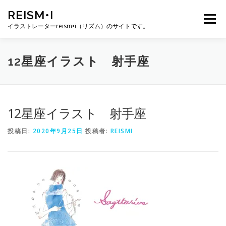
コ
REISM•I
ン
メニュー
テ
イラストレーターreism•i（リズム）のサイトです。
ン
ツ
へ
HOME
GALLERY
PROFILE
WORK
12星座イラスト 射手座
ス
キ
ッ
プ
PUBLICATION
EXHIBITION
BLOG
SNS
12星座イラスト 射手座
投稿日:
2020年9月25日
投稿者:
REISMI
お問い合わせ