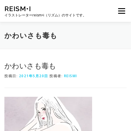
コ
REISM•I
ン
メニュー
テ
イラストレーターreism•i（リズム）のサイトです。
ン
ツ
へ
HOME
GALLERY
PROFILE
WORK
かわいさも毒も
ス
キ
ッ
プ
PUBLICATION
EXHIBITION
BLOG
SNS
かわいさも毒も
投稿日:
2021年5月20日
投稿者:
REISMI
お問い合わせ