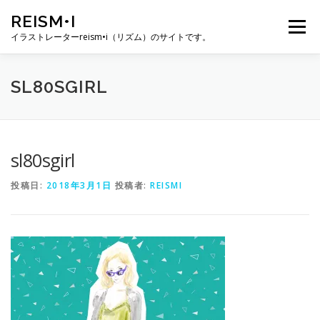
コ
REISM•I
ン
メニュー
テ
イラストレーターreism•i（リズム）のサイトです。
ン
ツ
へ
HOME
GALLERY
PROFILE
WORK
SL80SGIRL
ス
キ
ッ
プ
PUBLICATION
EXHIBITION
BLOG
SNS
sl80sgirl
投稿日:
2018年3月1日
投稿者:
REISMI
お問い合わせ