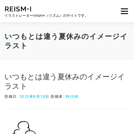
コ
REISM•I
ン
メニュー
テ
イラストレーターreism•i（リズム）のサイトです。
ン
ツ
へ
HOME
GALLERY
PROFILE
WORK
いつもとは違う夏休みのイメージイ
ス
ラスト
キ
ッ
プ
PUBLICATION
EXHIBITION
BLOG
SNS
いつもとは違う夏休みのイメージイ
お問い合わせ
ラスト
投稿日:
2025年8月18日
投稿者:
REISMI