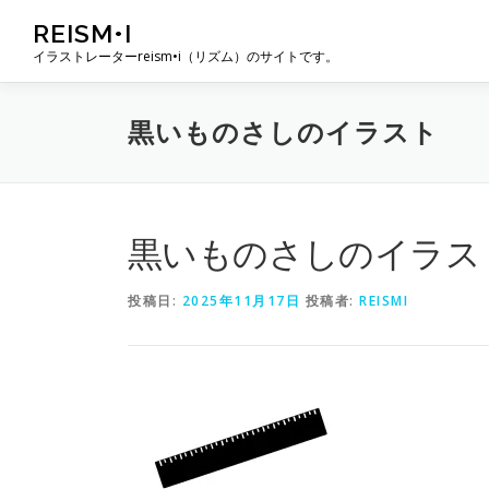
コ
REISM•I
ン
イラストレーターreism•i（リズム）のサイトです。
テ
ン
ツ
黒いものさしのイラスト
へ
ス
キ
ッ
プ
黒いものさしのイラス
投稿日:
2025年11月17日
投稿者:
REISMI