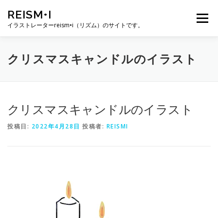
コ
REISM•I
ン
メニュー
テ
イラストレーターreism•i（リズム）のサイトです。
ン
ツ
へ
HOME
GALLERY
PROFILE
WORK
クリスマスキャンドルのイラスト
ス
キ
ッ
プ
PUBLICATION
EXHIBITION
BLOG
SNS
クリスマスキャンドルのイラスト
投稿日:
2022年4月28日
投稿者:
REISMI
お問い合わせ