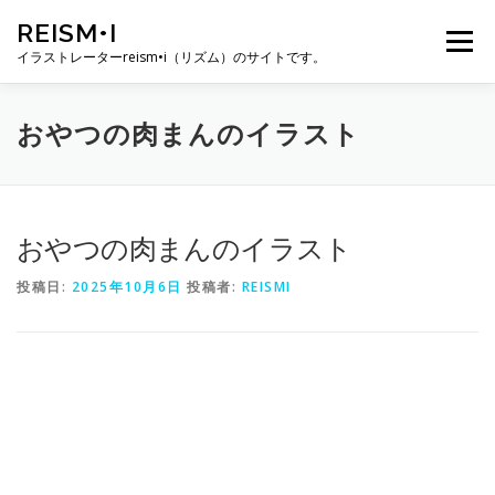
コ
REISM•I
ン
メニュー
テ
イラストレーターreism•i（リズム）のサイトです。
ン
ツ
へ
HOME
GALLERY
PROFILE
WORK
おやつの肉まんのイラスト
ス
キ
ッ
プ
PUBLICATION
EXHIBITION
BLOG
SNS
おやつの肉まんのイラスト
投稿日:
2025年10月6日
投稿者:
REISMI
お問い合わせ