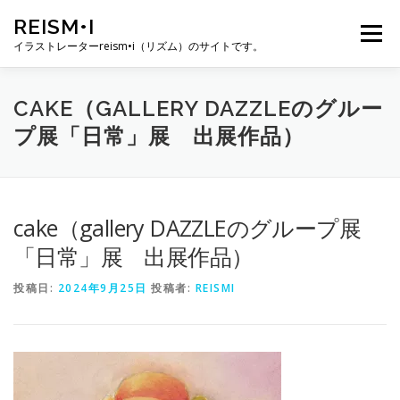
コ
REISM•I
ン
メニュー
テ
イラストレーターreism•i（リズム）のサイトです。
ン
ツ
へ
HOME
GALLERY
PROFILE
WORK
CAKE（GALLERY DAZZLEのグルー
ス
プ展「日常」展 出展作品）
キ
ッ
プ
PUBLICATION
EXHIBITION
BLOG
SNS
cake（gallery DAZZLEのグループ展
お問い合わせ
「日常」展 出展作品）
投稿日:
2024年9月25日
投稿者:
REISMI