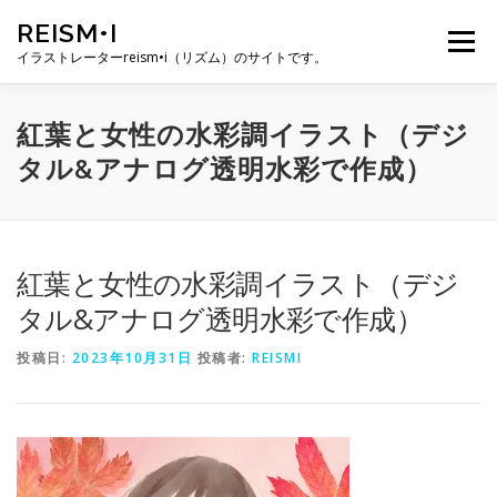
コ
REISM•I
ン
メニュー
テ
イラストレーターreism•i（リズム）のサイトです。
ン
ツ
へ
HOME
GALLERY
PROFILE
WORK
紅葉と女性の水彩調イラスト（デジ
ス
タル&アナログ透明水彩で作成）
キ
ッ
プ
PUBLICATION
EXHIBITION
BLOG
SNS
紅葉と女性の水彩調イラスト（デジ
お問い合わせ
タル&アナログ透明水彩で作成）
投稿日:
2023年10月31日
投稿者:
REISMI