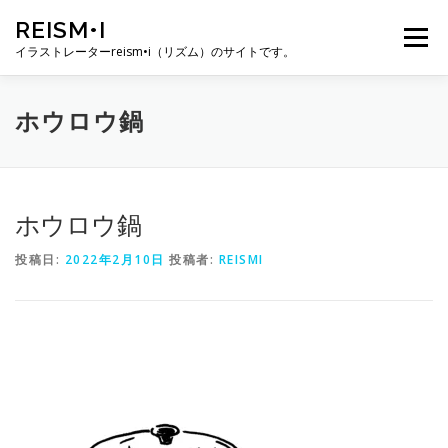
コ
REISM•I
ン
メニュー
テ
イラストレーターreism•i（リズム）のサイトです。
ン
ツ
へ
HOME
GALLERY
PROFILE
WORK
ホウロウ鍋
ス
キ
ッ
プ
PUBLICATION
EXHIBITION
BLOG
SNS
ホウロウ鍋
投稿日:
2022年2月10日
投稿者:
REISMI
お問い合わせ