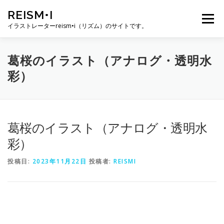
コ
REISM•I
ン
メニュー
テ
イラストレーターreism•i（リズム）のサイトです。
ン
ツ
へ
HOME
GALLERY
PROFILE
WORK
葛桜のイラスト（アナログ・透明水
ス
彩）
キ
ッ
プ
PUBLICATION
EXHIBITION
BLOG
SNS
葛桜のイラスト（アナログ・透明水
お問い合わせ
彩）
投稿日:
2023年11月22日
投稿者:
REISMI