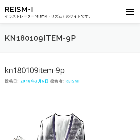
コ
REISM•I
ン
メニュー
テ
イラストレーターreism•i（リズム）のサイトです。
ン
ツ
へ
HOME
GALLERY
PROFILE
WORK
KN180109ITEM-9P
ス
キ
ッ
プ
PUBLICATION
EXHIBITION
BLOG
SNS
kn180109item-9p
投稿日:
2018年3月6日
投稿者:
REISMI
お問い合わせ