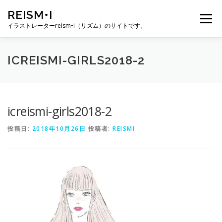
コ
REISM•I
ン
メニュー
テ
イラストレーターreism•i（リズム）のサイトです。
ン
ツ
へ
HOME
GALLERY
PROFILE
WORK
ICREISMI-GIRLS2018-2
ス
キ
ッ
プ
PUBLICATION
EXHIBITION
BLOG
SNS
icreismi-girls2018-2
投稿日:
2018年10月26日
投稿者:
REISMI
お問い合わせ