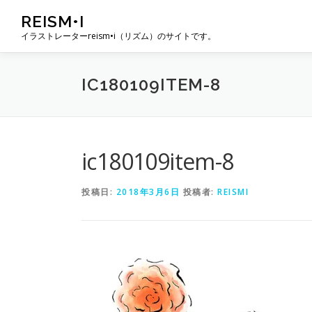
コ
REISM•I
ン
イラストレーターreism•i（リズム）のサイトです。
テ
ン
ツ
IC180109ITEM-8
へ
ス
キ
ッ
プ
ic180109item-8
投稿日:
2018年3月6日
投稿者:
REISMI