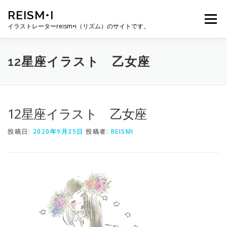
コ
REISM•I
ン
メニュー
テ
イラストレーターreism•i（リズム）のサイトです。
ン
ツ
へ
HOME
GALLERY
PROFILE
WORK
12星座イラスト 乙女座
ス
キ
ッ
プ
PUBLICATION
EXHIBITION
BLOG
SNS
12星座イラスト 乙女座
投稿日:
2020年9月25日
投稿者:
REISMI
お問い合わせ