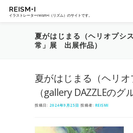
コ
REISM•I
ン
イラストレーターreism•i（リズム）のサイトです。
テ
ン
ツ
夏がはじまる（ヘリオプシスブ
へ
常」展 出展作品）
ス
キ
ッ
プ
夏がはじまる（ヘリオ
（gallery DAZZ
投稿日:
2024年9月25日
投稿者:
REISMI