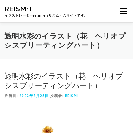
コ
REISM•I
ン
メニュー
テ
イラストレーターreism•i（リズム）のサイトです。
ン
ツ
へ
HOME
GALLERY
PROFILE
WORK
透明水彩のイラスト（花 ヘリオプ
ス
シスブリーティングハート）
キ
ッ
プ
PUBLICATION
EXHIBITION
BLOG
SNS
透明水彩のイラスト（花 ヘリオプ
お問い合わせ
シスブリーティングハート）
投稿日:
2022年7月25日
投稿者:
REISMI