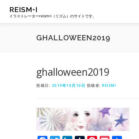
コ
REISM•I
ン
イラストレーターreism•i（リズム）のサイトです。
テ
ン
ツ
GHALLOWEEN2019
へ
ス
キ
ッ
プ
ghalloween2019
投稿日:
2019年10月10日
投稿者:
REISMI