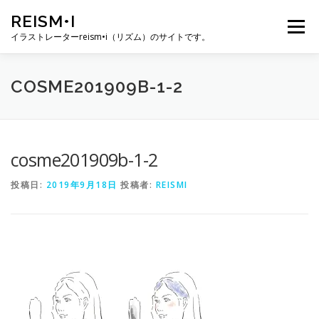
コ
REISM•I
ン
メニュー
テ
イラストレーターreism•i（リズム）のサイトです。
ン
ツ
へ
HOME
GALLERY
PROFILE
WORK
COSME201909B-1-2
ス
キ
ッ
プ
PUBLICATION
EXHIBITION
BLOG
SNS
cosme201909b-1-2
投稿日:
2019年9月18日
投稿者:
REISMI
お問い合わせ