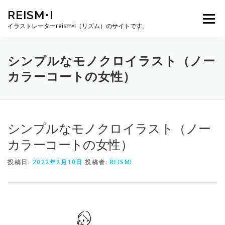
コ
REISM•I
ン
メニュー
テ
イラストレーターreism•i（リズム）のサイトです。
ン
ツ
へ
HOME
GALLERY
PROFILE
WORK
シンプルなモノクロイラスト（ノー
ス
カラーコートの女性）
キ
ッ
プ
PUBLICATION
EXHIBITION
BLOG
SNS
シンプルなモノクロイラスト（ノー
お問い合わせ
カラーコートの女性）
投稿日:
2022年2月10日
投稿者:
REISMI