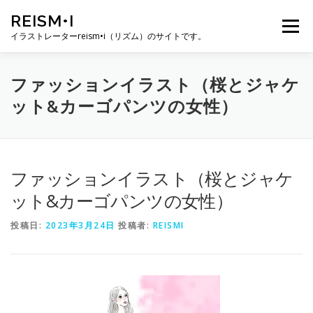
コ
REISM•I
ン
メニュー
テ
イラストレーターreism•i（リズム）のサイトです。
ン
ツ
へ
HOME
GALLERY
PROFILE
WORK
ファッションイラスト（桜とジャケ
ス
ット&カーゴパンツの女性）
キ
ッ
プ
PUBLICATION
EXHIBITION
BLOG
SNS
ファッションイラスト（桜とジャケ
お問い合わせ
ット&カーゴパンツの女性）
投稿日:
2023年3月24日
投稿者:
REISMI