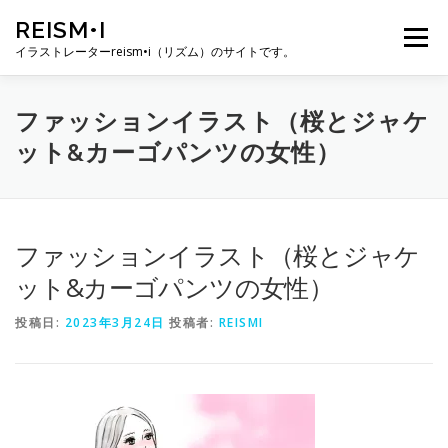
コ
REISM•I
ン
メニュー
テ
イラストレーターreism•i（リズム）のサイトです。
ン
ツ
へ
HOME
GALLERY
PROFILE
WORK
ファッションイラスト（桜とジャケ
ス
ット&カーゴパンツの女性）
キ
ッ
プ
PUBLICATION
EXHIBITION
BLOG
SNS
ファッションイラスト（桜とジャケ
お問い合わせ
ット&カーゴパンツの女性）
投稿日:
2023年3月24日
投稿者:
REISMI