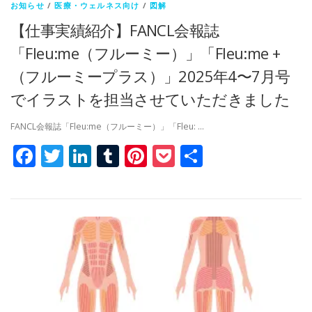
お知らせ
/
医療・ウェルネス向け
/
図解
【仕事実績紹介】FANCL会報誌
「Fleu:me（フルーミー）」「Fleu:me +
（フルーミープラス）」2025年4〜7月号
でイラストを担当させていただきました
FANCL会報誌「Fleu:me（フルーミー）」「Fleu: …
Facebook
Twitter
LinkedIn
Tumblr
Pinterest
Pocket
共
有