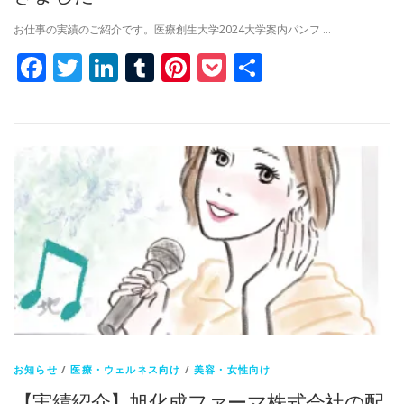
お仕事の実績のご紹介です。医療創生大学2024大学案内パンフ …
Facebook
Twitter
LinkedIn
Tumblr
Pinterest
Pocket
共
有
お知らせ
/
医療・ウェルネス向け
/
美容・女性向け
【実績紹介】旭化成ファーマ株式会社の配