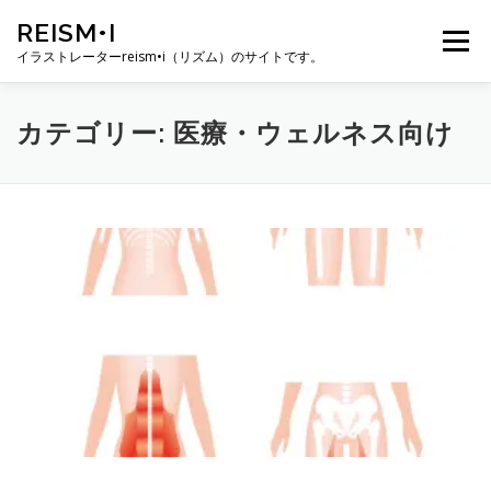
コ
REISM•I
ン
メニュー
テ
イラストレーターreism•i（リズム）のサイトです。
ン
ツ
へ
HOME
GALLERY
PROFILE
WORK
カテゴリー:
医療・ウェルネス向け
ス
キ
ッ
プ
PUBLICATION
EXHIBITION
BLOG
SNS
お問い合わせ