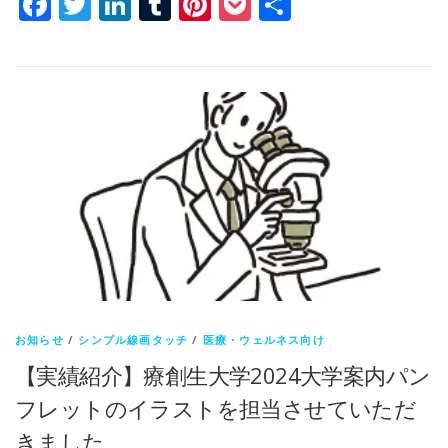
Facebook
Twitter
LinkedIn
Tumblr
Pinterest
Pocket
共
有
お知らせ
/
シンプル線画タッチ
/
医療・ウェルネス向け
【実績紹介】療創生大学2024大学案内パン
フレットのイラストを担当させていただ
きました