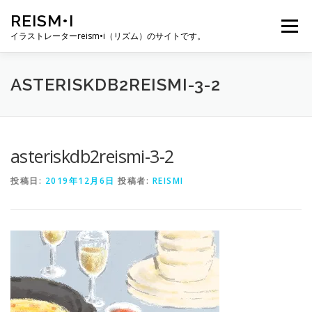
コ
REISM•I
ン
メニュー
テ
イラストレーターreism•i（リズム）のサイトです。
ン
ツ
へ
HOME
GALLERY
PROFILE
WORK
ASTERISKDB2REISMI-3-2
ス
キ
ッ
プ
PUBLICATION
EXHIBITION
BLOG
SNS
asteriskdb2reismi-3-2
投稿日:
2019年12月6日
投稿者:
REISMI
お問い合わせ